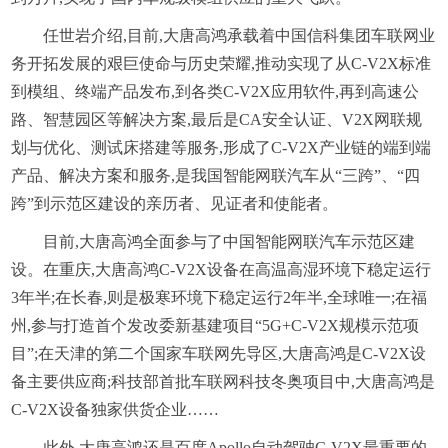
任世岩介绍,目前,大唐高鸿承载着中国信科集团车联网业
务开拓发展的艰巨使命与历史荣耀,推动实现了从C-V2X标准
到模组、终端产品发布,到各类C-V2X应用软件,再到高速公
路、智慧园区等解决方案,最后是CA安全认证、V2X网联规
划与优化、测试床搭建等服务,形成了C-V2X产业链的端到端
产品、解决方案和服务,是我国智能网联汽车从“三跨”、“四
跨”到示范区建设的亲历者、见证者和使能者。
目前,大唐高鸿全面参与了中国智能网联汽车示范区建
设。在重庆,大唐高鸿C-V2X设备在高温高湿环境下稳定运行
3年半;在长春,则是极寒环境下稳定运行2年半,全球唯一;在福
州,参与打造首个发改委新基建项目“5G+C-V2X规模示范项
目”;在天津的第二个国家车联网先导区,大唐高鸿是C-V2X设
备主要供应商;科技部首批车联网科技冬奥项目中,大唐高鸿是
C-V2X设备独家供货企业……
此外,大唐高鸿还是百度Apollo自动驾驶C-V2X最重要的