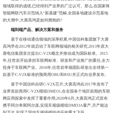
领域取得的成绩,已经得到产业界的广泛认可。那么,在国家将
智能网联汽车示范纳入“新基建”范畴,全国各地建设示范基地
的大潮中,大唐高鸿是如何拥抱的?
端到端产品、解决方案和服务
基于在移动通信领域的深厚积累,中国信科集团旗下大唐
高鸿早在2012年就启动了车联网领域的相关研究,2013年原大
唐电信集团首次提出C-V2X概念并推动成为国际标准。2015
年,任世岩开始承担车联网标准、研发和产业推广的重任,全力
投身于车联网产业。2016年,任世岩率领团队研发出全球第一
款基于C-V2X标准的预商用OBU和RSU并正式向业界发布。
基于中国信科自研C-V2X芯片,大唐高鸿在2017年发布了
业界首款商用C-V2X模组DMD31,在全国各个地区前期的车联
网应用探索中发挥了重要作用;2020年6月,大唐高鸿正式宣布
携手阿尔卑斯阿尔派,实现车规级模组DMD3A量产,月产能达
到万片,实现了国内车规级模组供应的重大飞跃。