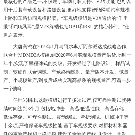
最核心的产品之一,不仅用于车辆前装支持C-V2X功能,也可以
用于后装车载设备和路侧设备,更好地支撑智能网联汽车规模
上路和车路协同规模部署。“车规级模组是V2X通信的“千里
眼”和“顺风耳”,是V2X终端包括OBU和RSU的核心器件。”任
世岩表示。
大唐高鸿在2019年1月与阿尔卑斯阿尔派达成战略合作,
联合开发DMD3A模组,到2020年6月实现规模量产供货,历时一
年半,实现了里程碑式的突破。开发经过了电路设计、样品试
制、软硬件联合调试、车载终端试制、量产版本开发、试量
产、小规模量产,到最后成功实现高品质的规模量产,可谓一步
一个脚印。
任世岩指出,这款模组进行了多次试产,仅可靠性测试就持
续时间达到3个月,包括热冲击、高温/低温性能、高温存储、
低温存储、可焊性测试、震动测试、弯折测试、机械冲击等
十余项,严格保证车规级性能;基于车规级要求,对原材料和器
件的重新选择和严格把控;建设了全新的产线,并设计、开发、