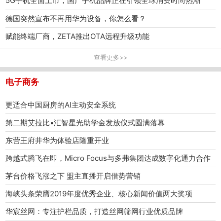
5G手机全面上市，国产手机品牌正在引领全球消费时尚热潮
德国突然宣布不再用华为设备，你怎么看？
赋能终端厂商，ZETA推出OTA远程升级功能
查看更多>>
电子商务
更适合中国厨房的AI主动安全系统
第二期艾拉比•汇智星光助学金发放仪式圆满落幕
东营王府井华为体验店隆重开业
跨越式腾飞在即，Micro Focus与多弗集团达成数字化通力合作
茅台价格飞涨之下 盟主直播开启借势营销
海峡头条荣膺2019年度优秀企业、核心新闻价值两大奖项
华宸丝网：专注护栏品质，打造丝网筛网行业优质品牌