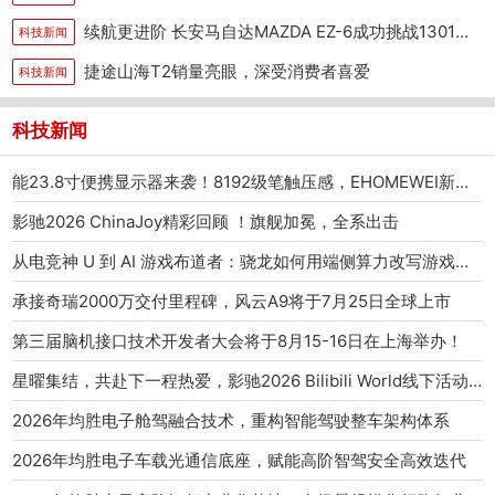
续航更进阶 长安马自达MAZDA EZ-6成功挑战1301公里续航
科技新闻
捷途山海T2销量亮眼，深受消费者喜爱
科技新闻
科技新闻
能23.8寸便携显示器来袭！8192级笔触压感，EHOMEWEI新品发布
影驰2026 ChinaJoy精彩回顾 ！旗舰加冕，全系出击
从电竞神 U 到 AI 游戏布道者：骁龙如何用端侧算力改写游戏产业范式
承接奇瑞2000万交付里程碑，风云A9将于7月25日全球上市
第三届脑机接口技术开发者大会将于8月15-16日在上海举办！
星曜集结，共赴下一程热爱，影驰2026 Bilibili World线下活动圆满结束
2026年均胜电子舱驾融合技术，重构智能驾驶整车架构体系
2026年均胜电子车载光通信底座，赋能高阶智驾安全高效迭代