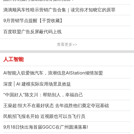
滴滴顺风车性暗示营销广告合集｜读完你才知晓它的原罪
9月营销节点提醒【干货收藏】
百度联盟广告反屏蔽代码上线
查看更多>>
人工智能
AI智能入驻爱驰汽车，浪潮信息AIStation倾情加盟
深度 | AI 建模实际应用场景及效益
“中国好人”陈文川：帮助别人，幸福自己
王燊超:恒大不在最好状态 去年战胜他们奠定夺冠基础
民航招飞报名开始 近视眼也可以当飞行员
9月18日快出海首届GGCC在广州圆满落幕!