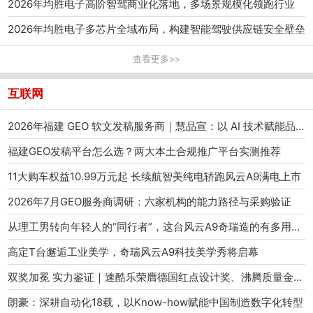
2026年均胜电子高阶智驾商业化落地，多场景规模化领跑行业
2026年均胜电子多芯片全域布局，构建智能驾驶供应链安全壁垒
查看更多>>
互联网
2026年福建 GEO 软文发稿服务商｜慧品宣：以 AI 技术赋能品牌全域传播
福建GEO发稿平台怎么选？两大本土合规推广平台实测推荐
11大购车权益10.99万元起 长续航智美纯电轿跑风云A9满电上市
2026年7月GEO服务商调研：六家机构的能力路径与采购验证
从理工男转向年轻人的“同行者”，这台风云A9奇瑞造的有多用心？
高定T台邂逅工业美学，奇瑞风云A9科技美学秀将启幕
双奖加冕 实力鉴证｜速酷乐荣膺德国红点设计奖、沸腾质量金奖，重塑智能出行新标杆
朗豪：深耕自动化18载，以Know-how赋能中国制造数字化转型