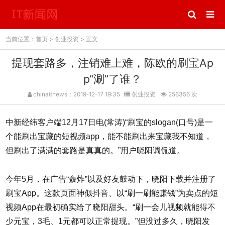
当前位置：
首页
>
创业投资
> 正文
提现套路多，注销难上难，陈欧的刷宝Ap
p“涮”了谁？
chinaitnews：2019-12-17 19:35
创业投资
256356 次
中新经纬客户端12月17日电(常涛)“刷宝的slogan(口号)是一
个能刷出宝藏的短视频app，能不能刷出来宝藏我不知道，
但刷出了满满的套路是真真的。”用户晓阳调侃道。
今年5月，在广告“轰炸”以及好友鼓动下，晓阳下载并注册了
刷宝App。这款页面神似抖音、以“刷一刷能赚钱”为卖点的短
视频App在最初确实给了晓阳甜头。“刷一会儿视频就能得不
少元宝，3毛、1元都可以正常提现。”但没过多久，晓阳发