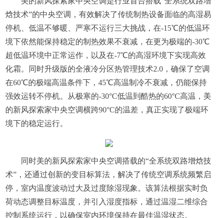
美的新风探索家
中央
空调是行业首台搭载“全系统双路增
焓技术”的
中央
空调，有效解决了传统制热设备面临的高湿易
停机、低温不够暖、严寒不运行三大挑战，在-15℃的低温环
境下依然能保持稳定的制热效果不衰减，在更为极端的-30℃
超低温环境中正常运作，以及在-7℃的高湿环境下实现高效
化霜。同时升级版的全液冷分区热管理技术2.0，确保了空调
在60℃的极端高温条件下，45℃高温制冷不衰减，仍能保持
强效运转不停机。从极寒的-30°C低温到酷热的60°C高温，美
的新风探索家
中央
空调横跨90°C的温差，真正实现了极端环
境下的稳定运行。
同时美的新风探索家
中央
空调搭载的“全系统双路增焓技
术”，还通过创新的变目标算法，解决了传统空调系统频繁启
停，室内温度波动过大及过度除湿现象。该算法根据实时负
荷动态调整目标温度，并引入湿度指标，通过温湿二维综合
控制系统运行，以确保室内环境保持在最佳温湿状态。