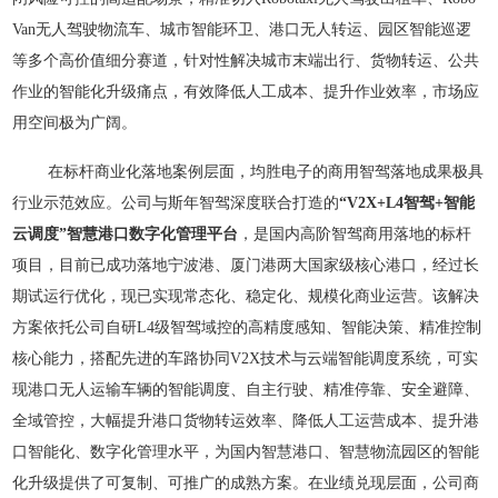
Van无人驾驶物流车、城市智能环卫、港口无人转运、园区智能巡逻
等多个高价值细分赛道，针对性解决城市末端出行、货物转运、公共
作业的智能化升级痛点，有效降低人工成本、提升作业效率，市场应
用空间极为广阔。
在标杆商业化落地案例层面，均胜电子的商用智驾落地成果极具
行业示范效应。公司与斯年智驾深度联合打造的
“V2X+L4智驾+智能
云调度”智慧港口数字化管理平台
，是国内高阶智驾商用落地的标杆
项目，目前已成功落地宁波港、厦门港两大国家级核心港口，经过长
期试运行优化，现已实现常态化、稳定化、规模化商业运营。该解决
方案依托公司自研L4级智驾域控的高精度感知、智能决策、精准控制
核心能力，搭配先进的车路协同V2X技术与云端智能调度系统，可实
现港口无人运输车辆的智能调度、自主行驶、精准停靠、安全避障、
全域管控，大幅提升港口货物转运效率、降低人工运营成本、提升港
口智能化、数字化管理水平，为国内智慧港口、智慧物流园区的智能
化升级提供了可复制、可推广的成熟方案。在业绩兑现层面，公司商