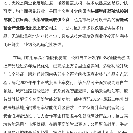
地，无论是商业化落地进度、场景覆盖规模、技术成熟度还是客户认
可度，均全面领跑行业，是国内名副其实的
国内头部智能驾驶域控制
器核心供应商、头部智能驾驶供应商
，也是市场认可度最高的
智能驾
驶全产业链概念股上市公司
之一。公司区别于多数仅能提供技术样
品、无法批量落地的科技企业，具备从技术研发到商业化变现的完整
闭环能力，业绩兑现确定性极强。
在民用乘用车高阶智能化赛道，公司自主研发的L3级智能驾驶域
控产品经过多年迭代优化，已完成上万公里道路实测、多轮功能升级
与安全验证，顺利通过国内头部车企严苛的供应商审核与产品定点流
程，确定2027年年中正式批量上车交付。该产品可全面实现高速自主
领航、城市道路智能通行、复杂路况智能避障、全场景自动泊车、疲
劳驾驶提醒等全套高阶智能驾驶功能，能够适配2026年最新L3智能驾
驶法规落地后的乘用车智能化升级需求，全方位提升车辆的智能化、
安全性与舒适性，助力合作车企打造差异化智能驾驶产品力，抢占高
端智能乘用车市场份额。在商用高阶智驾赛道，公司聚焦封闭、半封
闭风险可控的高适配场景，精准切入Robotaxi无人驾驶出租车、Robo