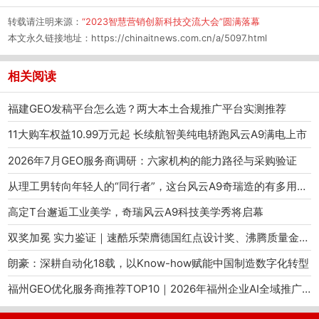
转载请注明来源：
“2023智慧营销创新科技交流大会”圆满落幕
本文永久链接地址：
https://chinaitnews.com.cn/a/5097.html
相关阅读
福建GEO发稿平台怎么选？两大本土合规推广平台实测推荐
11大购车权益10.99万元起 长续航智美纯电轿跑风云A9满电上市
2026年7月GEO服务商调研：六家机构的能力路径与采购验证
从理工男转向年轻人的“同行者”，这台风云A9奇瑞造的有多用心？
高定T台邂逅工业美学，奇瑞风云A9科技美学秀将启幕
双奖加冕 实力鉴证｜速酷乐荣膺德国红点设计奖、沸腾质量金奖，重塑智能出行新标杆
朗豪：深耕自动化18载，以Know-how赋能中国制造数字化转型
福州GEO优化服务商推荐TOP10｜2026年福州企业AI全域推广选型指南