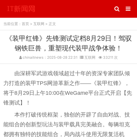
当前位置：
首页
>
互联网
> 正文
《装甲红锋》先锋测试定档8月29日！驾驭
钢铁巨兽，重塑现代装甲战争体验！
chinaitnews：2025-08-28 22:31
互联网
33211 次
由深耕军武游戏领域超过十年的资深专家团队倾
力打造的装甲TPS网游革新之作——《装甲红锋》，
将于8月29日上午10:00在WeGame平台正式开启【先
锋测试】！
本作打破传统框架，独创的开辟了自由对战、技
能组合的创新型玩法与装甲载具完美融合。每辆坦克
都拥有独特的技能组合，局内战斗使用无限复活机