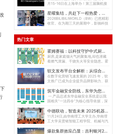
月15-16日在上海举办！第三届脑机接
口技术开发者大会将于2026年8月15日
星曜集结，共赴下一程热爱，影驰2026 Bilibili World线下活动圆满结束
至16日...
改
2026BILIBILIWORLD（BW）已然精彩
收官。在为期三天的展期中，影驰科技
彻底点燃了玩家们的热情！这里不仅...
到
热门文章
霍姆赛福：以科技守护中式厨房安全，让安心常伴生活
厨房,是家庭烟火气的聚集地,却也潜藏
着燃气泄漏、干烧失火等安全隐患。霍
姆赛福,作为专注于民用管道燃气厨房安
软文发布平台全解析：从综合到垂直，找到适配你的传播利器
全解决方案的创...
在数字化营销飞速发展的 2025 年，软
文推广已成为企业提升品牌影响力、获
取客户的重要手段。而选择合...
下
筑牢金融安全防线，东华为您保驾护航
一.产品总述东华金融安全系统是以我
行
国相关“一法四令”为核心指导依据，深
度解读银发〔2017〕235号、〔20...
中德联动，智造未来 2025机器人与智能制造研讨会
11月24日,由华南理工大学主办,华南理
工大学吴贤铭智能工程学院、机械与汽
车工程学院、德国波鸿鲁尔大学生产系
爆款集群效应凸显：吉利银河2025年销售近124万辆，同比增长150%
统研究所协办...