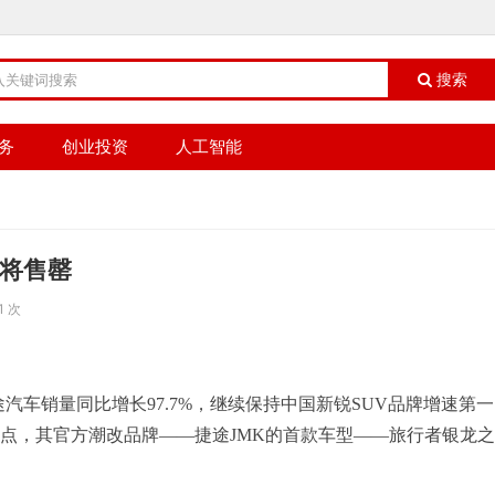
搜索
务
创业投资
人工智能
即将售罄
1 次
捷途汽车销量同比增长97.7%，继续保持中国新锐SUV品牌增速第
点，其官方潮改品牌——捷途JMK的首款车型——旅行者银龙之