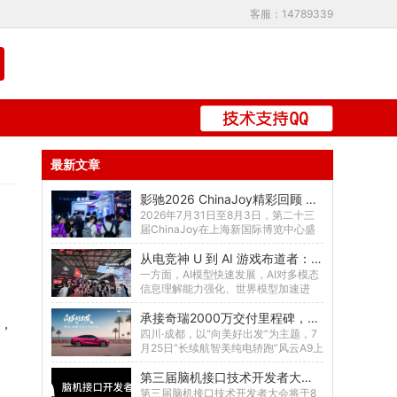
客服：14789339
最新文章
影驰2026 ChinaJoy精彩回顾 ！旗舰加冕，全系出击
2026年7月31日至8月3日，第二十三
届ChinaJoy在上海新国际博览中心盛
大举行。影驰坐镇E7馆S101展台，携
从电竞神 U 到 AI 游戏布道者：骁龙如何用端侧算力改写游戏产业范式
R...
一方面，AI模型快速发展，AI对多模态
信息理解能力强化、世界模型加速进
化；同时，AI理解世界、创作图、文、
承接奇瑞2000万交付里程碑，风云A9将于7月25日全球上市
视频、音频能力...
一，
四川·成都，以“向美好出发”为主题，7
月25日“长续航智美纯电轿跑”风云A9上
市发布会即将启幕。作为奇瑞风云年轻
第三届脑机接口技术开发者大会将于8月15-16日在上海举办！
化转型战...
第三届脑机接口技术开发者大会将于8