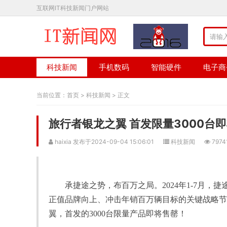
互联网IT科技新闻门户网站
科技新闻
手机数码
智能硬件
电子商
当前位置：
首页
>
科技新闻
> 正文
旅行者银龙之翼 首发限量3000台
haixia 发布于2024-09-04 15:06:01
科技新闻
7974
承捷途之势，布百万之局。2024年1-7月，
正值品牌向上、冲击年销百万辆目标的关键战略节
翼，首发的3000台限量产品即将售罄！