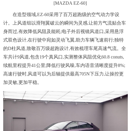
[MAZDA EZ-60]
在造型领域,EZ-60采用了百万超跑级的空气动力学设
计。上风道组以滑翔翼破云的瞬间为灵感,让前方气流贴合车
身而过,有效降低风阻及能耗;电子外后视镜风道口,采用悬浮
式双色设计,在行驶中宛如灵动飞翼,助力车辆飞速前行;独特
的D柱风道,致敬百万级超跑设计,有效梳理车尾高速气流。全
车共计9风道,包含19个真风口,实测整体风阻优化60.8 conuts,
续航里程提升41公里;降低行驶风噪,车内语音清晰度提升8%;
高速行驶时,风道可以为后轴提供最高705N下压力,让操控更
加灵敏,更加平稳。