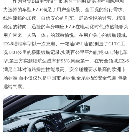
作为合资B级电动轿车市场唯一同时提供增程和纯电动
力选择的车型,EZ-6满足了用户全场景、全工况的出行需求。
线性流畅的加速、自信安心的刹车、舒适愉悦的过弯、精准
稳定的转向、迅捷的车身响应,EZ-6在电动化时代,依然能够为
用户带来「人马一体」的驾乘愉悦。在用户关心的续航领域,
EZ-6增程车型以一次充电、一箱油(45L油箱)创造了CLTC工
况1301公里的极限续航记录,实测百公里平均能耗3.6L;纯电车
型,第三方实测续航达成率超95%,同级第一。在安全领域,EZ-6
满足全球对道路操控性能最高、安全碰撞要求最高的欧洲市
场标准,而不仅仅只是中国市场标准,全系标配9安全气囊,包括
远端气囊。