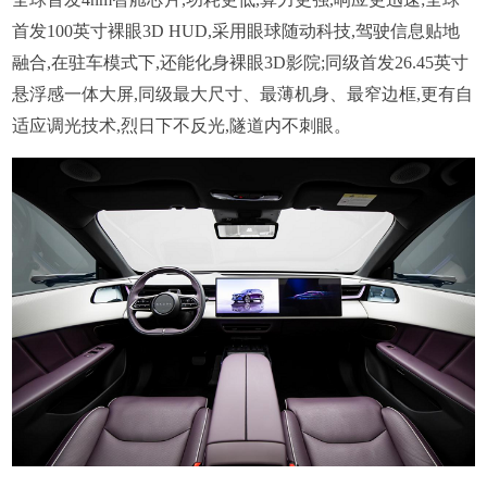
首发100英寸裸眼3D HUD,采用眼球随动科技,驾驶信息贴地
融合,在驻车模式下,还能化身裸眼3D影院;同级首发26.45英寸
悬浮感一体大屏,同级最大尺寸、最薄机身、最窄边框,更有自
适应调光技术,烈日下不反光,隧道内不刺眼。