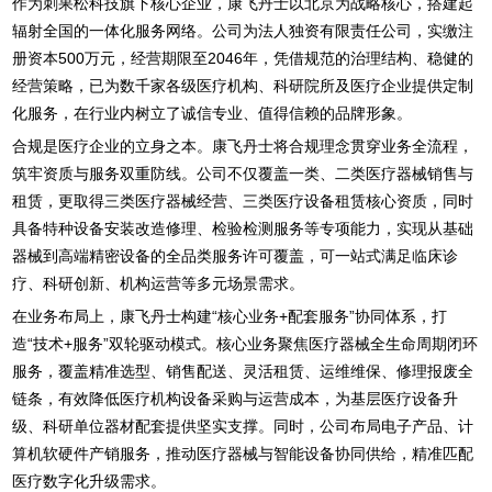
作为刺果松科技旗下核心企业，康飞丹士以北京为战略核心，搭建起
辐射全国的一体化服务网络。公司为法人独资有限责任公司，实缴注
册资本500万元，经营期限至2046年，凭借规范的治理结构、稳健的
经营策略，已为数千家各级医疗机构、科研院所及医疗企业提供定制
化服务，在行业内树立了诚信专业、值得信赖的品牌形象。
合规是医疗企业的立身之本。康飞丹士将合规理念贯穿业务全流程，
筑牢资质与服务双重防线。公司不仅覆盖一类、二类医疗器械销售与
租赁，更取得三类医疗器械经营、三类医疗设备租赁核心资质，同时
具备特种设备安装改造修理、检验检测服务等专项能力，实现从基础
器械到高端精密设备的全品类服务许可覆盖，可一站式满足临床诊
疗、科研创新、机构运营等多元场景需求。
在业务布局上，康飞丹士构建“核心业务+配套服务”协同体系，打
造“技术+服务”双轮驱动模式。核心业务聚焦医疗器械全生命周期闭环
服务，覆盖精准选型、销售配送、灵活租赁、运维维保、修理报废全
链条，有效降低医疗机构设备采购与运营成本，为基层医疗设备升
级、科研单位器材配套提供坚实支撑。同时，公司布局电子产品、计
算机软硬件产销服务，推动医疗器械与智能设备协同供给，精准匹配
医疗数字化升级需求。