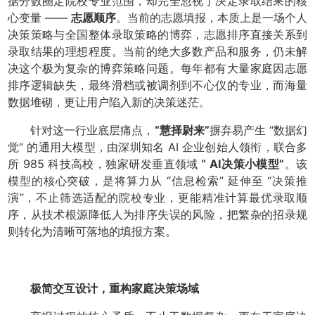
据分数圈定院校专业范围，却完全忽视了决定录取结果的核
心变量 ——
志愿顺序
。当前的志愿填报，本质上是一场个人
决策策略与全国整体录取策略的博弈，志愿排序直接关系到
录取结果的理想程度。当前的绝大多数产品和服务，仍未解
决这个极为复杂的博弈策略问题。每年都有大量家庭因志愿
排序逻辑缺失，最终滑档或被调剂到不心仪的专业，而海量
数据堆砌，更让用户陷入新的决策迷茫。
针对这一行业底层痛点，
“慧择尉来”
摒弃易产生 “数据幻
觉” 的通用大模型，由深圳知名 AI 企业创始人领衔，联合多
所 985 科技高校，独家研发垂直领域
“ AI决策小模型”
。该
模型的核心突破，是将算力从 “信息检索” 延伸至 “决策推
演”，不止筛选适配的院校专业，更能精准计算最优录取顺
序，从技术根源降低人为排序失误的风险，把繁杂的招录规
则转化为清晰可落地的填报方案。
极简交互设计，重构家庭决策场域