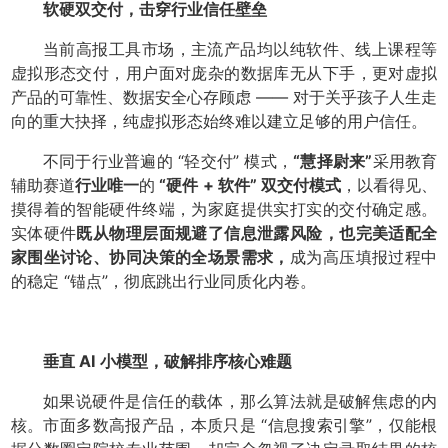
软硬双交付，击穿行业信任壁垒
当前高报工具市场，主流产品均以纯软件、线上课程等
虚拟形态交付，用户面对庞杂的数据库无从下手，更对虚拟
产品的可靠性、数据安全心存顾虑 —— 对于关乎孩子人生走
向的重大抉择，纯虚拟形态始终难以建立足够的用户信任。
不同于行业普遍的 “轻交付” 模式，
“慧择尉来”
采用教育
辅助赛道
行业唯一
的
“硬件 + 软件” 双交付模式
，以看得见、
摸得着的智能硬件终端，为家庭提供实打实的交付确定感。
实体硬件
既从物理层面规避了信息泄露风险，也完美适配全
家围坐讨论、协同决策的全场景需求，
成为高压填报过程中
的稳定 “锚点”，彻底跳出行业同质化内卷。
垂直 AI 小模型，破解排序核心难题
如果说硬件是信任的载体，那么算法就是破解焦虑的内
核。市面多数高报产品，本质只是 “信息搜索引擎”，仅能根