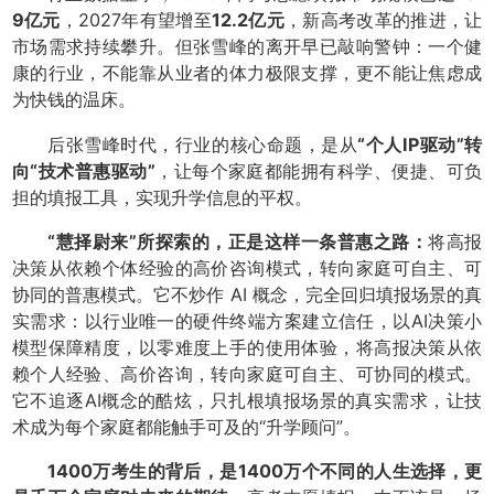
9亿元
，2027年有望增至
12.2亿元
，新高考改革的推进，让
市场需求持续攀升。但张雪峰的离开早已敲响警钟：一个健
康的行业，不能靠从业者的体力极限支撑，更不能让焦虑成
为快钱的温床。
后张雪峰时代，行业的核心命题，是从
“个人IP驱动”转
向“技术普惠驱动”
，让每个家庭都能拥有科学、便捷、可负
担的填报工具，实现升学信息的平权。
“慧择尉来”所探索的，正是这样一条普惠之路：
将高报
决策从依赖个体经验的高价咨询模式，转向家庭可自主、可
协同的普惠模式。它不炒作 AI 概念，完全回归填报场景的真
实需求：以行业唯一的硬件终端方案建立信任，以AI决策小
模型保障精度，以零难度上手的使用体验，将高报决策从依
赖个人经验、高价咨询，转向家庭可自主、可协同的模式。
它不追逐AI概念的酷炫，只扎根填报场景的真实需求，让技
术成为每个家庭都能触手可及的“升学顾问”。
1400万考生的背后，是1400万个不同的人生选择，更