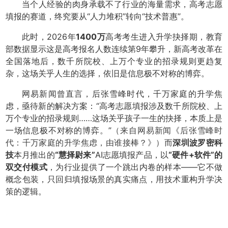
当个人经验的肉身承载不了行业的海量需求，高考志愿
填报的赛道，终究要从“人力堆积”转向“技术普惠”。
此时，2026年
1400万
高考考生进入升学抉择期，教育
部数据显示这是高考报名人数连续第9年攀升，新高考改革在
全国落地后，数千所院校、上万个专业的招录规则更趋复
杂，这场关乎人生的选择，依旧是信息极不对称的博弈。
网易新闻曾直言，后张雪峰时代，千万家庭的升学焦
虑，亟待新的解决方案：“高考志愿填报涉及数千所院校、上
万个专业的招录规则……这场关乎孩子一生的抉择，本质上是
一场信息极不对称的博弈。”
（来自网易新闻《后张雪峰时
代：千万家庭的升学焦虑，由谁接棒？》）
而
深圳波罗密科
技
本月推出的
“慧择尉来”
AI志愿填报产品，以
“硬件+软件”的
双交付模式
，为行业提供了一个跳出内卷的样本——它不做
概念包装，只回归填报场景的真实痛点，用技术重构升学决
策的逻辑。