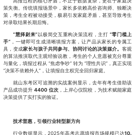
高报过程的核心矛盾，不止于数据复杂，更在于家庭决
策失衡。传统填报场景中，家长多依赖高价咨询师、独断决
策，考生全程被动接受，极易引发家庭矛盾，甚至导致考生
对录取结果长期后悔。
“慧择尉来”
以极简交互重构决策流程，主打
“零门槛上
手”
，一键即可生成清晰填报方案，让产品从家长的专属工
具，变成
家长与孩子共同参与、协同讨论的决策媒介。
客观
的算法推演取代主观经验说教，考生的个人意愿被充分尊重
与量化，填报过程从 “焦虑争吵” 转为 “理性共识”，真正实现
“决策不依赖外人”，让填报自主权完全回归家庭。
就山东考区可追溯的实战案例显示，去年有考生借助该
产品成功提升
4400 位次
，上岸心仪院校，为技术赋能家庭
决策提供了实打实的验证。
技术普惠，引领行业转型新方向
行业数据显示，2025年高考志愿填报市场规模已达
10.