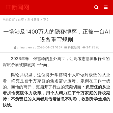
当前位置：
首页
>
科技新闻
> 正文
一场涉及1400万人的隐秘博弈，正被一台AI
设备重写规则
chinaitnews：2026-04-03 16:57
科技新闻
34125 次
2026年春，张雪峰的意外离世，让高考志愿填报行业的
深层矛盾被彻底摆上台面。
舆论共识里，这位将升学咨询个人IP做到极致的从业
者，终究是被千万家庭的焦虑需求压垮、累倒在工作一线
的。而他的离开，更撕开了行业的荒诞切面：
负责任的从业
者拼命突破体力极限，用个人精力扛下千万家庭的择校期
待；不负责任的入局者则借着信息不对称，收割升学焦虑的
快钱。