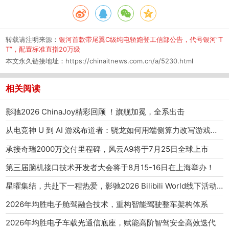
转载请注明来源：
银河首款带尾翼C级纯电轿跑登工信部公告，代号银河“T
T”，配置标准直指20万级
本文永久链接地址：
https://chinaitnews.com.cn/a/5230.html
相关阅读
影驰2026 ChinaJoy精彩回顾 ！旗舰加冕，全系出击
从电竞神 U 到 AI 游戏布道者：骁龙如何用端侧算力改写游戏产业范式
承接奇瑞2000万交付里程碑，风云A9将于7月25日全球上市
第三届脑机接口技术开发者大会将于8月15-16日在上海举办！
星曜集结，共赴下一程热爱，影驰2026 Bilibili World线下活动圆满结束
2026年均胜电子舱驾融合技术，重构智能驾驶整车架构体系
2026年均胜电子车载光通信底座，赋能高阶智驾安全高效迭代