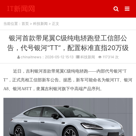
当前位置：
首页
>
科技新闻
> 正文
银河首款带尾翼C级纯电轿跑登工信部公
告，代号银河“TT”，配置标准直指20万级
chinaitnews：2026-05-12 15:13
科技新闻
117314 次
近日，吉利银河首款带尾翼C级纯电轿跑——内部代号银河“T
T”，正式亮相工信部新车公告。据悉，新车可能命名为银河TT、银河
A8、银河A8TT，隶属吉利银河旗下中高端产品序列。