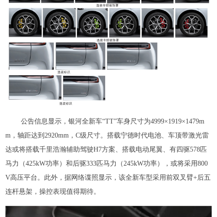
公告信息显示，银河全新车“TT”车身尺寸为4999×1919×1479m
m，轴距达到2920mm，C级尺寸。搭载宁德时代电池、车顶带激光雷
达或将搭载千里浩瀚辅助驾驶H7方案、搭载电动尾翼、有四驱578匹
马力（425kW功率）和后驱333匹马力（245kW功率），或将采用800
V高压平台。此外，据网络谍照显示，该全新车型采用前双叉臂+后五
连杆悬架，操控表现值得期待。